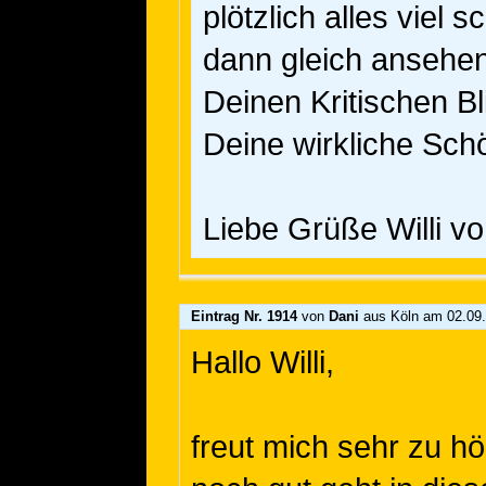
plötzlich alles viel
dann gleich ansehen
Deinen Kritischen B
Deine wirkliche Schö
Liebe Grüße Willi v
Eintrag Nr. 1914
von
Dani
aus Köln
am 02.09.
Hallo Willi,
freut mich sehr zu h