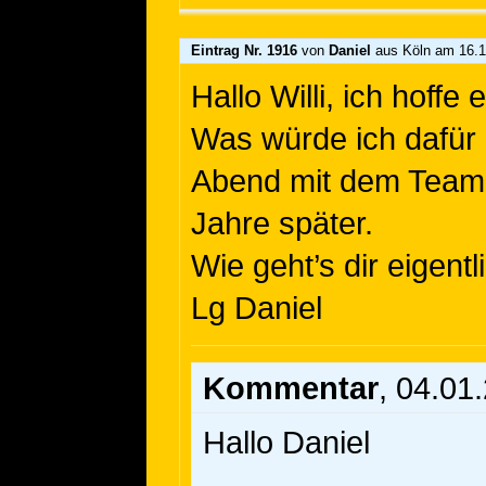
Eintrag Nr. 1916
von
Daniel
aus Köln
am 16.1
Hallo Willi, ich hoffe 
Was würde ich dafür
Abend mit dem Team z
Jahre später.
Wie geht’s dir eigentl
Lg Daniel
Kommentar
, 04.01
Hallo Daniel