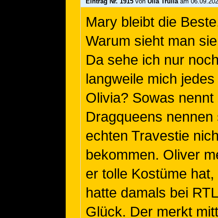
Eintrag Nr. 1915
von
Ulla Trulla
am 06.09.202
Mary bleibt die Best
Warum sieht man sie
Da sehe ich nur noch
langweile mich jede
Olivia? Sowas nennt
Dragqueens nennen si
echten Travestie nich
bekommen. Oliver mei
er tolle Kostüme hat,
hatte damals bei RTL
Glück. Der merkt mitt