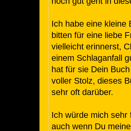
noch gut geht in dies
Ich habe eine kleine 
bitten für eine liebe
vielleicht erinnerst,
einem Schlaganfall g
hat für sie Dein Buch 
voller Stolz, dieses 
sehr oft darüber.
Ich würde mich sehr 
auch wenn Du meiner