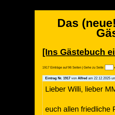
Das (neue
Gä
[Ins Gästebuch e
1917 Einträge auf 96 Seiten | Gehe zu Seite:
Eintrag Nr. 1917
von
Alfred
am 22.12.2025 um
Lieber Willi, lieber 
euch allen friedliche