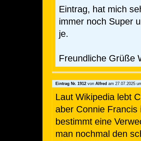
Eintrag, hat mich se
immer noch Super un
je.
Freundliche Grüße W
Eintrag Nr. 1912
von
Alfred
am 27.07.2025 um
Laut Wikipedia lebt 
aber Connie Francis i
bestimmt eine Verwec
man nochmal den schö