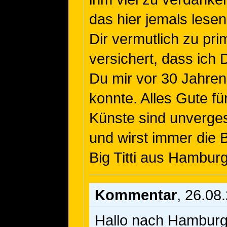
das hier jemals lesen
Dir vermutlich zu prim
versichert, dass ich 
Du mir vor 30 Jahren
konnte. Alles Gute fü
Künste sind unverges
und wirst immer die 
Big Titti aus Hamburg
Kommentar
, 26.08
Hallo nach Hamburg