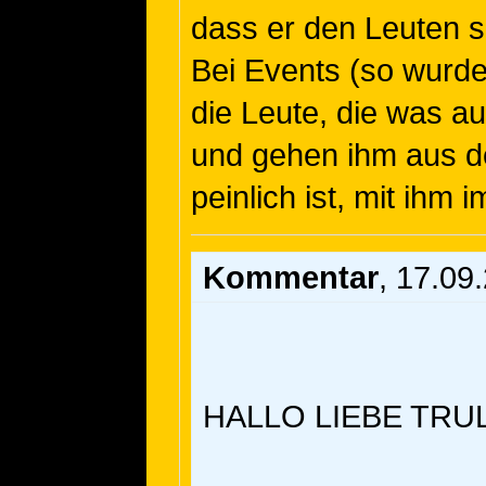
dass er den Leuten s
Bei Events (so wurde
die Leute, die was au
und gehen ihm aus d
peinlich ist, mit ihm 
Kommentar
, 17.09
HALLO LIEBE TRU