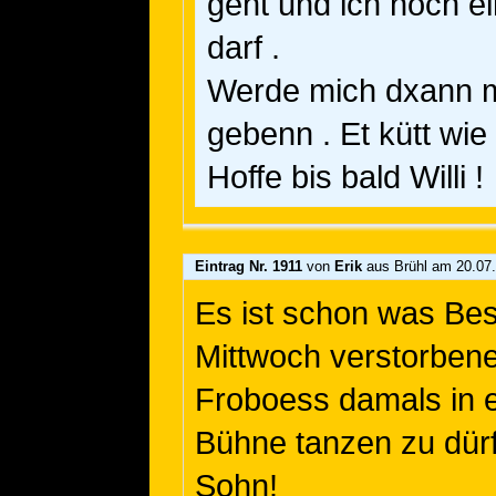
geht und ich noch e
darf .
Werde mich dxann 
gebenn . Et kütt wie 
Hoffe bis bald Willi !
Eintrag Nr. 1911
von
Erik
aus Brühl
am 20.07.
Es ist schon was Be
Mittwoch verstorben
Froboess damals in e
Bühne tanzen zu dür
Sohn!